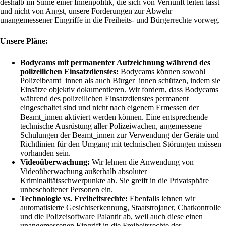
deshalb im Sinne einer Innenpolitik, die sich von Vernunft leiten lässt
und nicht von Angst, unsere Forderungen zur Abwehr
unangemessener Eingriffe in die Freiheits- und Bürgerrechte vorweg.
Unsere Pläne:
Bodycams mit permanenter Aufzeichnung während des
polizeilichen Einsatzdienstes:
Bodycams können sowohl
Polizeibeamt_innen als auch Bürger_innen schützen, indem sie
Einsätze objektiv dokumentieren. Wir fordern, dass Bodycams
während des polizeilichen Einsatzdienstes permanent
eingeschaltet sind und nicht nach eigenem Ermessen der
Beamt_innen aktiviert werden können. Eine entsprechende
technische Ausrüstung aller Polizeiwachen, angemessene
Schulungen der Beamt_innen zur Verwendung der Geräte und
Richtlinien für den Umgang mit technischen Störungen müssen
vorhanden sein.
Videoüberwachung:
Wir lehnen die Anwendung von
Videoüberwachung außerhalb absoluter
Kriminalitätsschwerpunkte ab. Sie greift in die Privatsphäre
unbescholtener Personen ein.
Technologie vs. Freiheitsrechte:
Ebenfalls lehnen wir
automatisierte Gesichtserkennung, Staatstrojaner, Chatkontrolle
und die Polizeisoftware Palantir ab, weil auch diese einen
unangemessenen Eingriff in die Freiheitsrechte der