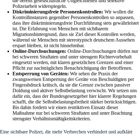
die bereits gesellschaftliche Ungleichheiten und selektive
Polizeiarbeit widerspiegeln.
Diskriminierungsfreie Personenkontrollen:
Wir wollen die
Kontrollinstanzen gegenüber Personenkontrollen so anpassen,
dass ihre diskriminierungsfreie Durchführung stets gewährleistet
ist. Die Erfahrung von Menschen mit sichtbarem
Migrationshintergrund, dass sie Ziel dieser Kontrollen werden,
während sie Menschen mit stereotypisch deutschem Aussehen
erspart bleiben, ist nicht hinnehmbar.
Online-Durchsuchungen:
Online-Durchsuchungen dürfen nur
bei schweren Straftaten und unter strengem Richtervorbehalt
eingesetzt werden, mit klaren gesetzlichen Grenzen und einer
Pflicht zur nachträglichen Benachrichtigung der Betroffenen.
Entsperrung von Geräten:
Wir sehen die Praxis der
zwangsweisen Entsperrung der Geräte von Beschuldigten per
Fingerabdruck kritisch, da sie die Grenze zwischen passiver
Duldung und aktiver Selbstbelastung verwischt. Wir setzen uns
dafür ein, dass der Bundesgesetzgeber hier klarere Regelungen
schafft, die die Selbstbelastungsfreiheit stärker berücksichtigen.
Bis dahin fordern wir einen restriktiven Einsatz dieser
Maßnahme nur bei schweren Straftaten und unter Beachtung
strengster Verhältnismäßigkeitskriterien.
Eine sichtbare Polizei, die mehr Verbrechen verhindert und aufklärt