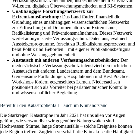
Verfassungsschutz-Maßnahmen, insbesondere beim Einsatz von
V-Leuten, digitalen Überwachungsmethoden und KI-Systemen.
Unabhängiges Forschungsnetzwerk zur
Extremismusforschung:
Das Land fördert finanziell die
Gründung eines unabhängigen wissenschaftlichen Netzwerks
zur Erforschung und Dokumentation von Extremismus,
Radikalisierung und Präventionsmaßnahmen. Dieses Netzwerk
wertet anonymisierte Verfassungsschutz-Daten aus, evaluiert
Aussteigerprogramme, forscht zu Radikalisierungsprozessen und
berät Politik und Behörden – mit eigener Publikationsbefugnis
und ohne Weisungsgebundenheit.
Austausch mit anderen Verfassungsschutzbehörden:
Der
niedersächsische Verfassungsschutz intensiviert den fachlichen
Austausch mit anderen Landesämtern und dem Bundesamt.
Gemeinsame Fortbildungen, Hospitationen und Best-Practice-
Workshops fördern gegenseitiges Lernen. Niedersachsen
positioniert sich als Vorreiter bei parlamentarischer Kontrolle
und wissenschaftlicher Begleitung.
Bereit für den Katastrophenfall – auch im Klimanotstand
Die Starkregen-Katastrophe im Jahr 2021 hat uns allen vor Augen
geführt, wie verwundbar wir gegenüber Naturgewalten sind.
Hochwasser, Stürme, lange Stromausfälle – solche Ereignisse können
jede Region treffen. Zugleich verschärft die Klimakrise die Häufigkeit