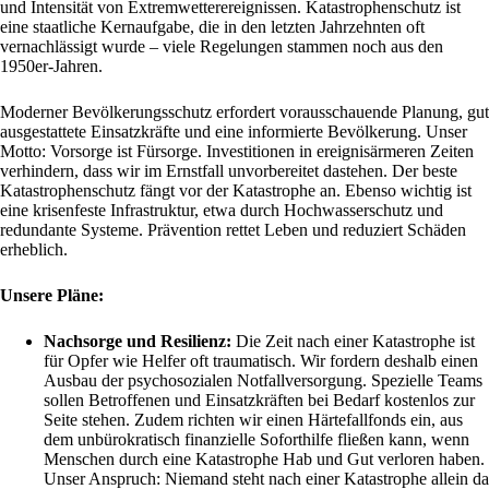
und Intensität von Extremwetterereignissen. Katastrophenschutz ist
eine staatliche Kernaufgabe, die in den letzten Jahrzehnten oft
vernachlässigt wurde – viele Regelungen stammen noch aus den
1950er-Jahren.
Moderner Bevölkerungsschutz erfordert vorausschauende Planung, gut
ausgestattete Einsatzkräfte und eine informierte Bevölkerung. Unser
Motto: Vorsorge ist Fürsorge. Investitionen in ereignisärmeren Zeiten
verhindern, dass wir im Ernstfall unvorbereitet dastehen. Der beste
Katastrophenschutz fängt vor der Katastrophe an. Ebenso wichtig ist
eine krisenfeste Infrastruktur, etwa durch Hochwasserschutz und
redundante Systeme. Prävention rettet Leben und reduziert Schäden
erheblich.
Unsere Pläne:
Nachsorge und Resilienz:
Die Zeit nach einer Katastrophe ist
für Opfer wie Helfer oft traumatisch. Wir fordern deshalb einen
Ausbau der psychosozialen Notfallversorgung. Spezielle Teams
sollen Betroffenen und Einsatzkräften bei Bedarf kostenlos zur
Seite stehen. Zudem richten wir einen Härtefallfonds ein, aus
dem unbürokratisch finanzielle Soforthilfe fließen kann, wenn
Menschen durch eine Katastrophe Hab und Gut verloren haben.
Unser Anspruch: Niemand steht nach einer Katastrophe allein da