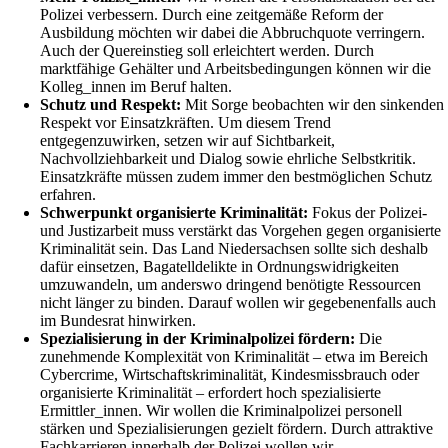
Polizei verbessern. Durch eine zeitgemäße Reform der
Ausbildung möchten wir dabei die Abbruchquote verringern.
Auch der Quereinstieg soll erleichtert werden. Durch
marktfähige Gehälter und Arbeitsbedingungen können wir die
Kolleg_innen im Beruf halten.
Schutz und Respekt:
Mit Sorge beobachten wir den sinkenden
Respekt vor Einsatzkräften. Um diesem Trend
entgegenzuwirken, setzen wir auf Sichtbarkeit,
Nachvollziehbarkeit und Dialog sowie ehrliche Selbstkritik.
Einsatzkräfte müssen zudem immer den bestmöglichen Schutz
erfahren.
Schwerpunkt organisierte Kriminalität:
Fokus der Polizei-
und Justizarbeit muss verstärkt das Vorgehen gegen organisierte
Kriminalität sein. Das Land Niedersachsen sollte sich deshalb
dafür einsetzen, Bagatelldelikte in Ordnungswidrigkeiten
umzuwandeln, um anderswo dringend benötigte Ressourcen
nicht länger zu binden. Darauf wollen wir gegebenenfalls auch
im Bundesrat hinwirken.
Spezialisierung in der Kriminalpolizei fördern:
Die
zunehmende Komplexität von Kriminalität – etwa im Bereich
Cybercrime, Wirtschaftskriminalität, Kindesmissbrauch oder
organisierte Kriminalität – erfordert hoch spezialisierte
Ermittler_innen. Wir wollen die Kriminalpolizei personell
stärken und Spezialisierungen gezielt fördern. Durch attraktive
Fachkarrieren innerhalb der Polizei wollen wir