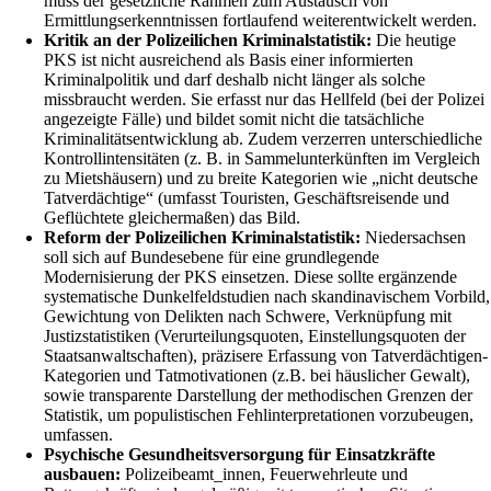
muss der gesetzliche Rahmen zum Austausch von
Ermittlungserkenntnissen fortlaufend weiterentwickelt werden.
Kritik an der Polizeilichen Kriminalstatistik:
Die heutige
PKS ist nicht ausreichend als Basis einer informierten
Kriminalpolitik und darf deshalb nicht länger als solche
missbraucht werden. Sie erfasst nur das Hellfeld (bei der Polizei
angezeigte Fälle) und bildet somit nicht die tatsächliche
Kriminalitätsentwicklung ab. Zudem verzerren unterschiedliche
Kontrollintensitäten (z. B. in Sammelunterkünften im Vergleich
zu Mietshäusern) und zu breite Kategorien wie „nicht deutsche
Tatverdächtige“ (umfasst Touristen, Geschäftsreisende und
Geflüchtete gleichermaßen) das Bild.
Reform der Polizeilichen Kriminalstatistik:
Niedersachsen
soll sich auf Bundesebene für eine grundlegende
Modernisierung der PKS einsetzen. Diese sollte ergänzende
systematische Dunkelfeldstudien nach skandinavischem Vorbild,
Gewichtung von Delikten nach Schwere, Verknüpfung mit
Justizstatistiken (Verurteilungsquoten, Einstellungsquoten der
Staatsanwaltschaften), präzisere Erfassung von Tatverdächtigen-
Kategorien und Tatmotivationen (z.B. bei häuslicher Gewalt),
sowie transparente Darstellung der methodischen Grenzen der
Statistik, um populistischen Fehlinterpretationen vorzubeugen,
umfassen.
Psychische Gesundheitsversorgung für Einsatzkräfte
ausbauen:
Polizeibeamt_innen, Feuerwehrleute und