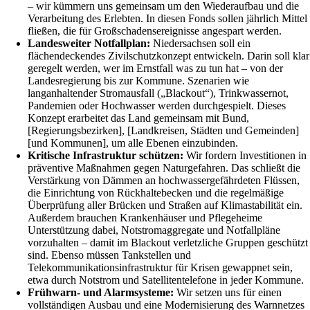
– wir kümmern uns gemeinsam um den Wiederaufbau und die
Verarbeitung des Erlebten. In diesen Fonds sollen jährlich Mittel
fließen, die für Großschadensereignisse angespart werden.
Landesweiter Notfallplan:
Niedersachsen soll ein
flächendeckendes Zivilschutzkonzept entwickeln. Darin soll klar
geregelt werden, wer im Ernstfall was zu tun hat – von der
Landesregierung bis zur Kommune. Szenarien wie
langanhaltender Stromausfall („Blackout“), Trinkwassernot,
Pandemien oder Hochwasser werden durchgespielt. Dieses
Konzept erarbeitet das Land gemeinsam mit Bund,
[Regierungsbezirken], [Landkreisen, Städten und Gemeinden]
[und Kommunen], um alle Ebenen einzubinden.
Kritische Infrastruktur schützen:
Wir fordern Investitionen in
präventive Maßnahmen gegen Naturgefahren. Das schließt die
Verstärkung von Dämmen an hochwassergefährdeten Flüssen,
die Einrichtung von Rückhaltebecken und die regelmäßige
Überprüfung aller Brücken und Straßen auf Klimastabilität ein.
Außerdem brauchen Krankenhäuser und Pflegeheime
Unterstützung dabei, Notstromaggregate und Notfallpläne
vorzuhalten – damit im Blackout verletzliche Gruppen geschützt
sind. Ebenso müssen Tankstellen und
Telekommunikationsinfrastruktur für Krisen gewappnet sein,
etwa durch Notstrom und Satellitentelefone in jeder Kommune.
Frühwarn- und Alarmsysteme:
Wir setzen uns für einen
vollständigen Ausbau und eine Modernisierung des Warnnetzes