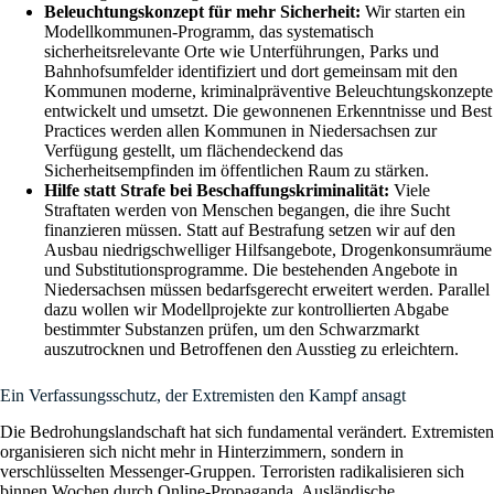
Beleuchtungskonzept für mehr Sicherheit:
Wir starten ein
Modellkommunen-Programm, das systematisch
sicherheitsrelevante Orte wie Unterführungen, Parks und
Bahnhofsumfelder identifiziert und dort gemeinsam mit den
Kommunen moderne, kriminalpräventive Beleuchtungskonzepte
entwickelt und umsetzt. Die gewonnenen Erkenntnisse und Best
Practices werden allen Kommunen in Niedersachsen zur
Verfügung gestellt, um flächendeckend das
Sicherheitsempfinden im öffentlichen Raum zu stärken.
Hilfe statt Strafe bei Beschaffungskriminalität:
Viele
Straftaten werden von Menschen begangen, die ihre Sucht
finanzieren müssen. Statt auf Bestrafung setzen wir auf den
Ausbau niedrigschwelliger Hilfsangebote, Drogenkonsumräume
und Substitutionsprogramme. Die bestehenden Angebote in
Niedersachsen müssen bedarfsgerecht erweitert werden. Parallel
dazu wollen wir Modellprojekte zur kontrollierten Abgabe
bestimmter Substanzen prüfen, um den Schwarzmarkt
auszutrocknen und Betroffenen den Ausstieg zu erleichtern.
Ein Verfassungsschutz, der Extremisten den Kampf ansagt
Die Bedrohungslandschaft hat sich fundamental verändert. Extremisten
organisieren sich nicht mehr in Hinterzimmern, sondern in
verschlüsselten Messenger-Gruppen. Terroristen radikalisieren sich
binnen Wochen durch Online-Propaganda. Ausländische