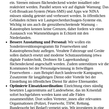
ein. Sirenen müssen flächendeckend wieder installiert oder
reaktiviert werden. Parallel setzen wir auf digitale Warnung: Das
Cell-Broadcast-System (Warn-SMS) und Apps wie NINA
müssen ständig getestet und verbessert werden. In öffentlichen
Gebäuden richten wir Lautsprecherdurchsagen-Systeme ein.
Wichtig ist uns auch die grenzüberschreitende Warnung –
Katastrophen kennen keine Grenzen, daher fordern wir einen
Austausch von Warnmeldungen in Echtzeit mit den
Niederlanden.
Bessere Ausstattung und Personal:
Wir wollen ein
Sonderinvestitionsprogramm für Feuerwehren und
Katastrophenschutz auflegen. Veraltete Fahrzeuge und Geräte
sollen dadurch ersetzt und moderne Schutzausrüstung (etwa
digitale Funktechnik, Drohnen für Lageerkundung)
flächendeckend angeschafft werden. Zudem unterstützen wir die
Kommunen bei der Personalgewinnung in freiwilligen
Feuerwehren – zum Beispiel durch landesweite Kampagnen,
Zusatzrente für langjährigen Dienst oder Vorteile bei der
Einstellung im öffentlichen Dienst für aktive Ehrenamtler.
Optimierte Einsatzkoordination:
Einrichtung eines ständig
besetzten Lagezentrums auf Landesebene, das im Krisenfall
sofort hochgefahren werden kann und alle Fäden
zusammenführt. Dort sollen Vertreter_innen aller relevanten
Organisationen (Polizei, Feuerwehr, THW, Rettung,
Bundeswehr bei Bedarf) vernetzt sein. Wir investieren in eine