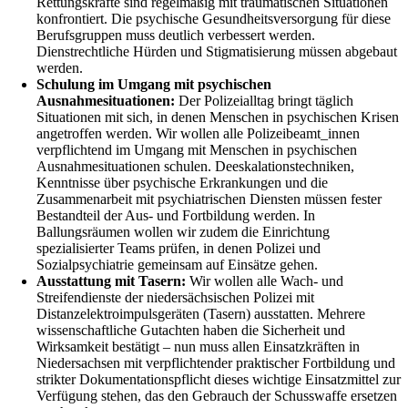
Rettungskräfte sind regelmäßig mit traumatischen Situationen
konfrontiert. Die psychische Gesundheitsversorgung für diese
Berufsgruppen muss deutlich verbessert werden.
Dienstrechtliche Hürden und Stigmatisierung müssen abgebaut
werden.
Schulung im Umgang mit psychischen
Ausnahmesituationen:
Der Polizeialltag bringt täglich
Situationen mit sich, in denen Menschen in psychischen Krisen
angetroffen werden. Wir wollen alle Polizeibeamt_innen
verpflichtend im Umgang mit Menschen in psychischen
Ausnahmesituationen schulen. Deeskalationstechniken,
Kenntnisse über psychische Erkrankungen und die
Zusammenarbeit mit psychiatrischen Diensten müssen fester
Bestandteil der Aus- und Fortbildung werden. In
Ballungsräumen wollen wir zudem die Einrichtung
spezialisierter Teams prüfen, in denen Polizei und
Sozialpsychiatrie gemeinsam auf Einsätze gehen.
Ausstattung mit Tasern:
Wir wollen alle Wach- und
Streifendienste der niedersächsischen Polizei mit
Distanzelektroimpulsgeräten (Tasern) ausstatten. Mehrere
wissenschaftliche Gutachten haben die Sicherheit und
Wirksamkeit bestätigt – nun muss allen Einsatzkräften in
Niedersachsen mit verpflichtender praktischer Fortbildung und
strikter Dokumentationspflicht dieses wichtige Einsatzmittel zur
Verfügung stehen, das den Gebrauch der Schusswaffe ersetzen