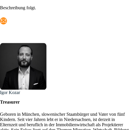
Beschreibung folgt.
Mail
Igor Kozar
Treasurer
Geboren in München, slowenischer Staatsbürger und Vater von fünf
Kindern. Seit vier Jahren lebt er in Niedersachsen, ist derzeit in
Elternzeit und beruflich in der Immobilienwirtschaft als Projektierer
aktiv. Sein Fokus liegt auf den Themen Migration, Wirtschaft, Bildung