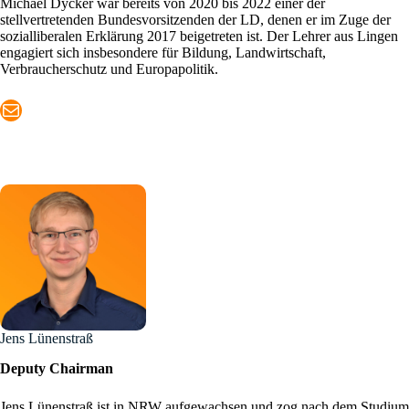
Michael Dycker war bereits von 2020 bis 2022 einer der
stellvertretenden Bundesvorsitzenden der LD, denen er im Zuge der
sozialliberalen Erklärung 2017 beigetreten ist. Der Lehrer aus Lingen
engagiert sich insbesondere für Bildung, Landwirtschaft,
Verbraucherschutz und Europapolitik.
Mail
Jens Lünenstraß
Deputy
Chairman
Jens Lünenstraß ist in NRW aufgewachsen und zog nach dem Studium