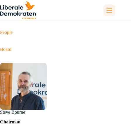
Skip
to
content
People
Board
Steve Bourne
Chairman