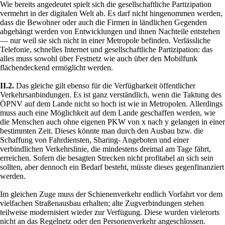
Wie bereits angedeutet spielt sich die gesellschaftliche Partizipation
vermehrt in der digitalen Welt ab. Es darf nicht hingenommen werden,
dass die Bewohner oder auch die Firmen in ländlichen Gegenden
abgehängt werden von Entwicklungen und ihnen Nachteile entstehen
— nur weil sie sich nicht in einer Metropole befinden. Verlässliche
Telefonie, schnelles Internet und gesellschaftliche Partizipation: das
alles muss sowohl über Festnetz wie auch über den Mobilfunk
flächendeckend ermöglicht werden.
II.2.
Das gleiche gilt ebenso für die Verfügbarkeit öffentlicher
Verkehrsanbindungen. Es ist ganz verständlich, wenn die Taktung des
ÖPNV auf dem Lande nicht so hoch ist wie in Metropolen. Allerdings
muss auch eine Möglichkeit auf dem Lande geschaffen werden, wie
die Menschen auch ohne eigenen PKW von x nach y gelangen in einer
bestimmten Zeit. Dieses könnte man durch den Ausbau bzw. die
Schaffung von Fahrdiensten, Sharing- Angeboten und einer
verbindlichen Verkehrslinie, die mindestens dreimal am Tage fährt,
erreichen. Sofern die besagten Strecken nicht profitabel an sich sein
sollten, aber dennoch ein Bedarf besteht, müsste dieses gegenfinanziert
werden.
Im gleichen Zuge muss der Schienenverkehr endlich Vorfahrt vor dem
vielfachen Straßenausbau erhalten; alte Zugverbindungen stehen
teilweise modernisiert wieder zur Verfügung. Diese wurden vielerorts
nicht an das Regelnetz oder den Personenverkehr angeschlossen.