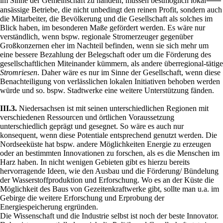
im Sinne der Gemeinschaft zu handeln, müssen bestmöglich lokal⸺
ansässige Betriebe, die nicht unbedingt den reinen Profit, sondern auch
die Mitarbeiter, die Bevölkerung und die Gesellschaft als solches im
Blick haben, im besonderen Maße gefördert werden. Es wäre nur
verständlich, wenn bspw. regionale Stromerzeuger gegenüber
Großkonzernen eher im Nachteil befinden, wenn sie sich mehr um
eine bessere Bezahlung der Belegschaft oder um die Förderung des
gesellschaftlichen Miteinander kümmern, als andere überregional-tätige
Stromriesen
. Daher wäre es nur im Sinne der Gesellschaft, wenn diese
Benachteiligung von verlässlichen lokalen Initiativen behoben werden
würde und so. bspw. Stadtwerke eine weitere Unterstützung fänden.
III.3.
Niedersachsen ist mit seinen unterschiedlichen Regionen mit
verschiedenen Ressourcen und örtlichen Voraussetzung
unterschiedlich geprägt und gesegnet. So wäre es auch nur
konsequent, wenn diese Potentiale entsprechend genutzt werden. Die
Nordseeküste hat bspw. andere Möglichkeiten Energie zu erzeugen
oder an bestimmten Innovationen zu forschen, als es die Menschen im
Harz haben. In nicht wenigen Gebieten gibt es hierzu bereits
hervorragende Ideen, wie den Ausbau und die Förderung/ Bündelung
der Wasserstoffproduktion und Erforschung. Wo es an der Küste die
Möglichkeit des Baus von Gezeitenkraftwerke gibt, sollte man u.a. im
Gebirge die weitere Erforschung und Erprobung der
Energiespeicherung ergründen.
Die Wissenschaft und die Industrie selbst ist noch der beste Innovator.