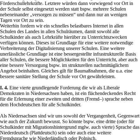
Förderschullehrkräfte. Letztere würden dann vorwiegend vor Ort in
der Schule selbst eingesetzt werden statt bspw. mehrere Schulen
nebeneinander „versorgen zu müssen“ und dann nur an wenigen
Tagen vor Ort zu sein.
Weiterhin fordern wir ein schnelles belastbares Internet in allen
Schulen des Landes in allen Schulräumen, damit sowohl alle
Schulkinder als auch Lehrkräfte hierüber zu Unterrichtszwecken
verfügen können. Dieses ist Grundlage für eine weitere notwendige
Verbreiterung der Digitalisierung unserer Schulen. Eine weitere
unerlässliche Grundlage ist eine bessergestellte infrastrukturelle Basis
aller Schulen, die bessere Möglichkeiten für den Unterricht, aber auch
eine bessere Versorgung bspw. im strukturellen nachmittäglichem
Angebot beinhalten. Gleiches gilt für Baumaßnahmen, die u.a. eine
bessere sanitäre Stellung der Schule vor Ort gewährleisten.
I. 4.
Eine vierte grundlegende Forderung die wir als Liberale
Demokraten in Niedersachsen haben, ist ein flächendeckendes Recht
für die Erlernung einer zweiten und dritten (Fremd–) sprache neben
dem Hochdeutschen für alle Schulkinder.
Als Niedersachsen sind wir uns sowohl der Vergangenheit, Gegenwart
wie auch der Zukunft bewusst. So könnte bspw. eine dritte (oder für
Schulkinder mit Migrationshintergrund mglw. auch vierte) Sprache das
Niederdeutsch (Plattdeutsch) sein oder auch eine weitere
Fremdsprache wie Niederländisch oder Polnisch.