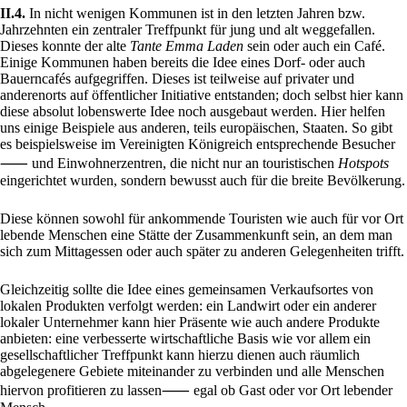
II.4.
In nicht wenigen Kommunen ist in den letzten Jahren bzw.
Jahrzehnten ein zentraler Treffpunkt für jung und alt weggefallen.
Dieses konnte der alte
Tante Emma Laden
sein oder auch ein Café.
Einige Kommunen haben bereits die Idee eines Dorf- oder auch
Bauerncafés aufgegriffen. Dieses ist teilweise auf privater und
anderenorts auf öffentlicher Initiative entstanden; doch selbst hier kann
diese absolut lobenswerte Idee noch ausgebaut werden. Hier helfen
uns einige Beispiele aus anderen, teils europäischen, Staaten. So gibt
es beispielsweise im Vereinigten Königreich entsprechende Besucher
⸺ und Einwohnerzentren, die nicht nur an touristischen
Hotspots
eingerichtet wurden, sondern bewusst auch für die breite Bevölkerung.
Diese können sowohl für ankommende Touristen wie auch für vor Ort
lebende Menschen eine Stätte der Zusammenkunft sein, an dem man
sich zum Mittagessen oder auch später zu anderen Gelegenheiten trifft.
Gleichzeitig sollte die Idee eines gemeinsamen Verkaufsortes von
lokalen Produkten verfolgt werden: ein Landwirt oder ein anderer
lokaler Unternehmer kann hier Präsente wie auch andere Produkte
anbieten: eine verbesserte wirtschaftliche Basis wie vor allem ein
gesellschaftlicher Treffpunkt kann hierzu dienen auch räumlich
abgelegenere Gebiete miteinander zu verbinden und alle Menschen
hiervon profitieren zu lassen⸺ egal ob Gast oder vor Ort lebender