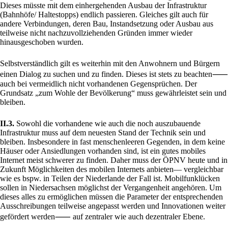
Dieses müsste mit dem einhergehenden Ausbau der Infrastruktur
(Bahnhöfe/ Haltestopps) endlich passieren. Gleiches gilt auch für
andere Verbindungen, deren Bau, Instandsetzung oder Ausbau aus
teilweise nicht nachzuvollziehenden Gründen immer wieder
hinausgeschoben wurden.
Selbstverständlich gilt es weiterhin mit den Anwohnern und Bürgern
einen Dialog zu suchen und zu finden. Dieses ist stets zu beachten⸺
auch bei vermeidlich nicht vorhandenen Gegensprüchen. Der
Grundsatz „zum Wohle der Bevölkerung“ muss gewährleistet sein und
bleiben.
II.3.
Sowohl die vorhandene wie auch die noch auszubauende
Infrastruktur muss auf dem neuesten Stand der Technik sein und
bleiben. Insbesondere in fast menschenleeren Gegenden, in dem keine
Häuser oder Ansiedlungen vorhanden sind, ist ein gutes mobiles
Internet meist schwerer zu finden. Daher muss der ÖPNV heute und in
Zukunft Möglichkeiten des mobilen Internets anbieten— vergleichbar
wie es bspw. in Teilen der Niederlande der Fall ist. Mobilfunklücken
sollen in Niedersachsen möglichst der Vergangenheit angehören. Um
dieses alles zu ermöglichen müssen die Parameter der entsprechenden
Ausschreibungen teilweise angepasst werden und Innovationen weiter
gefördert werden⸺ auf zentraler wie auch dezentraler Ebene.