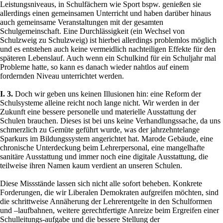
Leistungsniveaus, in Schulfächern wie Sport bspw. genießen sie
allerdings einen gemeinsamen Unterricht und haben darüber hinaus
auch gemeinsame Veranstaltungen mit der gesamten
Schulgemeinschaft. Eine Durchlässigkeit (ein Wechsel von
Schulzweig zu Schulzweig) ist hierbei allerdings problemlos möglich
und es entstehen auch keine vermeidlich nachteiligen Effekte für den
späteren Lebenslauf. Auch wenn ein Schulkind für ein Schuljahr mal
Probleme hatte, so kann es danach wieder nahtlos auf einem
fordernden Niveau unterrichtet werden.
I. 3.
Doch wir geben uns keinen Illusionen hin: eine Reform der
Schulsysteme alleine reicht noch lange nicht. Wir werden in der
Zukunft eine bessere personelle und materielle Ausstattung der
Schulen brauchen. Dieses ist bei uns keine Verhandlungssache, da uns
schmerzlich zu Gemüte geführt wurde, was der jahrzehntelange
Sparkurs im Bildungssystem angerichtet hat. Marode Gebäude, eine
chronische Unterdeckung beim Lehrerpersonal, eine mangelhafte
sanitäre Ausstattung und immer noch eine digitale Ausstattung, die
teilweise ihren Namen kaum verdient an unseren Schulen.
Diese Missstände lassen sich nicht alle sofort beheben. Konkrete
Forderungen, die wir Liberalen Demokraten aufgreifen möchten, sind
die schrittweise Annäherung der Lehrerentgelte in den Schulformen
und –laufbahnen, weitere gerechtfertigte Anreize beim Ergreifen einer
Schulleitungs-aufgabe und die bessere Stellung der