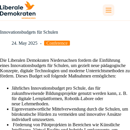
Skip
to
content
Innovationsbudgets für Schulen
24. May 2025
Conference
Die Liberalen Demokraten Niedersachsen fordern die Einführung
eines Innovationsbudgets für Schulen, um gezielt neue pädagogische
Konzepte, digitale Technologien und moderne Unterrichtsmethoden zu
fördern. Dieses Budget soll folgende Maßnahmen ermöglichen:
Jährliches Innovationsbudget pro Schule, das für
zukunftsweisende Bildungsprojekte genutzt werden kann, z. B.
für digitale Lernplattformen, Robotik-Labore oder
neue Lehrmethoden.
Eigenverantwortliche Mittelverwendung durch die Schulen, um
bürokratische Hürden zu vermeiden und innovative Ansätze
individuell umzusetzen.
Förderung von Pilotprojekten in Bereichen wie Künstliche
Intelligenz, Virtual Reality und hybride Lernkonzepte, um