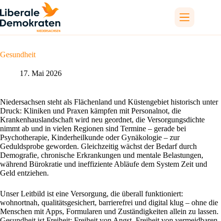
Zum
Inhalt
springen
Gesundheit
17. Mai 2026
Niedersachsen steht als Flächenland und Küstengebiet historisch unter
Druck: Kliniken und Praxen kämpfen mit Personalnot, die
Krankenhauslandschaft wird neu geordnet, die Versorgungsdichte
nimmt ab und in vielen Regionen sind Termine – gerade bei
Psychotherapie, Kinderheilkunde oder Gynäkologie – zur
Geduldsprobe geworden. Gleichzeitig wächst der Bedarf durch
Demografie, chronische Erkrankungen und mentale Belastungen,
während Bürokratie und ineffiziente Abläufe dem System Zeit und
Geld entziehen.
Unser Leitbild ist eine Versorgung, die überall funktioniert:
wohnortnah, qualitätsgesichert, barrierefrei und digital klug – ohne die
Menschen mit Apps, Formularen und Zuständigkeiten allein zu lassen.
Gesundheit ist Freiheit: Freiheit von Angst, Freiheit von vermeidbaren