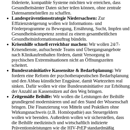
föderierte, kompatible Systeme möchten wir erreichen, dass
Gesundheitsämter Daten sicher teilen können, ohne zentrale
Datensammelstellen zu schaffen.
Landespräventionsstrategie Niedersachsen:
Zur
Effizienzsteigerung wollen wir Informations- und
Förderprogramme zu Bewegung, Ernährung, Sucht, Impfen und
Gesundheitskompetenz zentral zu einem gesamtheitlichen
Gesundheitsinformationsauftrag bündeln.
Krisenhilfe schnell erreichbar machen:
Wir wollen 24/7-
Krisendienste, aufsuchende Teams und Übergangsangebote
nach Klinikaufenthalten fördern, damit Versorgung in
psychischen Extremsituationen nicht an Öffnungszeiten
scheitert.
Bundesratsinitiative Kassensitze & Bedarfsplanung:
Wir
fordern eine Reform der psychotherapeutischen Bedarfsplanung
und den Abbau künstlicher Engpässe, damit Wartezeiten real
sinken. Dafür wollen wir eine Bundesratsinitiative zur Erhöhung
der Anzahl an Kassensitzen auf den Weg bringen.
Zeitgemäße Beihilfe:
Wir wollen die Leistungen der Beihilfe
grundlegend modernisieren und auf den Stand der Wissenschaft
bringen. Die Finanzierung von Mitteln und Praktiken ohne
Wirkungsnachweis (z.B. Homöopathie) aus Steuergeldern
wollen wir beenden. Außerdem wollen wir sicherstellen, dass
die Beihilfe medizinisch und wirtschaftlich indizierte
Präventionsleistungen wie die HIV-PrEP standardmäßig