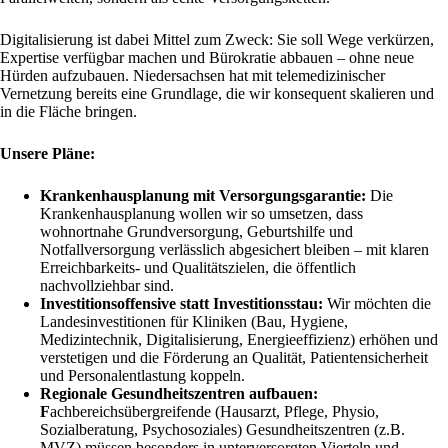
Digitalisierung ist dabei Mittel zum Zweck: Sie soll Wege verkürzen,
Expertise verfügbar machen und Bürokratie abbauen – ohne neue
Hürden aufzubauen. Niedersachsen hat mit telemedizinischer
Vernetzung bereits eine Grundlage, die wir konsequent skalieren und
in die Fläche bringen.
Unsere Pläne:
Krankenhausplanung mit Versorgungsgarantie:
Die
Krankenhausplanung wollen wir so umsetzen, dass
wohnortnahe Grundversorgung, Geburtshilfe und
Notfallversorgung verlässlich abgesichert bleiben – mit klaren
Erreichbarkeits- und Qualitätszielen, die öffentlich
nachvollziehbar sind.
Investitionsoffensive statt Investitionsstau:
Wir möchten die
Landesinvestitionen für Kliniken (Bau, Hygiene,
Medizintechnik, Digitalisierung, Energieeffizienz) erhöhen und
verstetigen und die Förderung an Qualität, Patientensicherheit
und Personalentlastung koppeln.
Regionale Gesundheitszentren aufbauen:
F
achbereichsübergreifende (Hausarzt, Pflege, Physio,
Sozialberatung, Psychosoziales) Gesundheitszentren (z.B.
MVZ) müssen besonders in unterversorgten Vierteln und