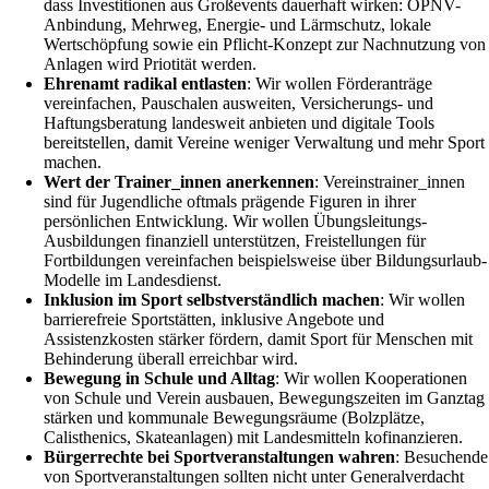
dass Investitionen aus Großevents dauerhaft wirken: ÖPNV-
Anbindung, Mehrweg, Energie- und Lärmschutz, lokale
Wertschöpfung sowie ein Pflicht-Konzept zur Nachnutzung von
Anlagen wird Priotität werden.
Ehrenamt radikal entlasten
: Wir wollen Förderanträge
vereinfachen, Pauschalen ausweiten, Versicherungs- und
Haftungsberatung landesweit anbieten und digitale Tools
bereitstellen, damit Vereine weniger Verwaltung und mehr Sport
machen.
Wert der Trainer_innen anerkennen
: Vereinstrainer_innen
sind für Jugendliche oftmals prägende Figuren in ihrer
persönlichen Entwicklung. Wir wollen Übungsleitungs-
Ausbildungen finanziell unterstützen, Freistellungen für
Fortbildungen vereinfachen beispielsweise über Bildungsurlaub-
Modelle im Landesdienst.
Inklusion im Sport selbstverständlich machen
: Wir wollen
barrierefreie Sportstätten, inklusive Angebote und
Assistenzkosten stärker fördern, damit Sport für Menschen mit
Behinderung überall erreichbar wird.
Bewegung in Schule und Alltag
: Wir wollen Kooperationen
von Schule und Verein ausbauen, Bewegungszeiten im Ganztag
stärken und kommunale Bewegungsräume (Bolzplätze,
Calisthenics, Skateanlagen) mit Landesmitteln kofinanzieren.
Bürgerrechte bei Sportveranstaltungen wahren
: Besuchende
von Sportveranstaltungen sollten nicht unter Generalverdacht