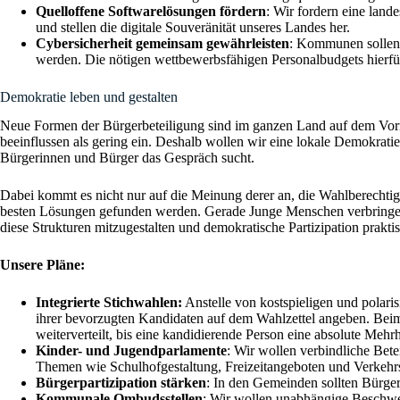
Quelloffene Softwarelösungen fördern
: Wir fordern eine lan
und stellen die digitale Souveränität unseres Landes her.
Cybersicherheit gemeinsam gewährleisten
: Kommunen sollen 
werden. Die nötigen wettbewerbsfähigen Personalbudgets hierf
Demokratie leben und gestalten
Neue Formen der Bürgerbeteiligung sind im ganzen Land auf dem Vorm
beeinflussen als gering ein. Deshalb wollen wir eine lokale Demokratie
Bürgerinnen und Bürger das Gespräch sucht.
Dabei kommt es nicht nur auf die Meinung derer an, die Wahlberechtig
besten Lösungen gefunden werden. Gerade Junge Menschen verbringen 
diese Strukturen mitzugestalten und demokratische Partizipation praktis
Unsere Pläne:
Integrierte Stichwahlen:
Anstelle von kostspieligen und polari
ihrer bevorzugten Kandidaten auf dem Wahlzettel angeben. Beim
weiterverteilt, bis eine kandidierende Person eine absolute Mehrhe
Kinder- und Jugendparlamente
: Wir wollen verbindliche Be
Themen wie Schulhofgestaltung, Freizeitangeboten und Verkehrs
Bürgerpartizipation stärken
: In den Gemeinden sollten Bürge
Kommunale Ombudsstellen
: Wir wollen unabhängige Beschwer