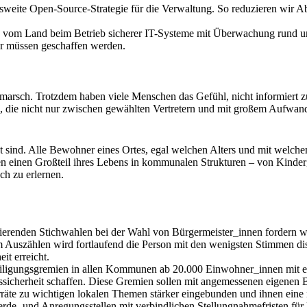
desweite Open-Source-Strategie für die Verwaltung. So reduzieren wir
vom Land beim Betrieb sicherer IT-Systeme mit Überwachung rund um d
ür müssen geschaffen werden.
arsch. Trotzdem haben viele Menschen das Gefühl, nicht informiert z
, die nicht nur zwischen gewählten Vertretern und mit großem Aufwand o
t sind. Alle Bewohner eines Ortes, egal welchen Alters und mit welche
einen Großteil ihres Lebens in kommunalen Strukturen – von Kindergä
ch zu erlernen.
sierenden Stichwahlen bei der Wahl von Bürgermeister_innen fordern w
 Auszählen wird fortlaufend die Person mit den wenigsten Stimmen di
it erreicht.
teiligungsgremien in allen Kommunen ab 20.000 Einwohner_innen mit 
sicherheit schaffen. Diese Gremien sollen mit angemessenen eigenen B
rräte zu wichtigen lokalen Themen stärker eingebunden und ihnen eine
de- und Anregungsstellen mit verbindlichen Stellungnahmefristen für