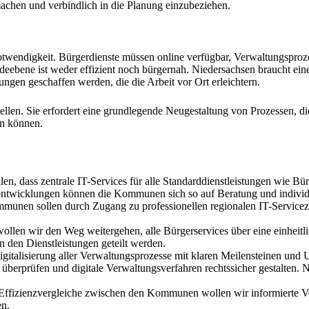
machen und verbindlich in die Planung einzubeziehen.
wendigkeit. Bürgerdienste müssen online verfügbar, Verwaltungsprozess
deebene ist weder effizient noch bürgernah. Niedersachsen braucht ein
gen geschaffen werden, die die Arbeit vor Ort erleichtern.
 stellen. Sie erfordert eine grundlegende Neugestaltung von Prozessen
en können.
llen, dass zentrale IT-Services für alle Standarddienstleistungen wie 
genentwicklungen können die Kommunen sich so auf Beratung und indivi
mmunen sollen durch Zugang zu professionellen regionalen IT-Servicezen
len wir den Weg weitergehen, alle Bürgerservices über eine einheitli
n den Dienstleistungen geteilt werden.
 Digitalisierung aller Verwaltungsprozesse mit klaren Meilensteinen un
überprüfen und digitale Verwaltungsverfahren rechtssicher gestalten.
 Effizienzvergleiche zwischen den Kommunen wollen wir informierte V
en.