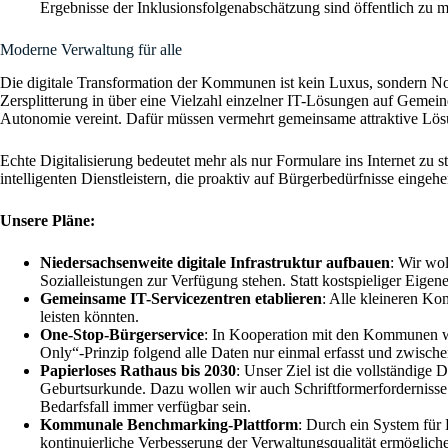
Ergebnisse der Inklusionsfolgenabschätzung sind öffentlich zu 
Moderne Verwaltung für alle
Die digitale Transformation der Kommunen ist kein Luxus, sondern Not
Zersplitterung in über eine Vielzahl einzelner IT-Lösungen auf Gemein
Autonomie vereint. Dafür müssen vermehrt gemeinsame attraktive Lösun
Echte Digitalisierung bedeutet mehr als nur Formulare ins Internet zu
intelligenten Dienstleistern, die proaktiv auf Bürgerbedürfnisse eingeh
Unsere Pläne:
Niedersachsenweite digitale Infrastruktur aufbauen
: Wir wo
Sozialleistungen zur Verfügung stehen. Statt kostspieliger Ei
Gemeinsame IT-Servicezentren etablieren
: Alle kleineren Ko
leisten könnten.
One-Stop-Bürgerservice
: In Kooperation mit den Kommunen wol
Only“-Prinzip folgend alle Daten nur einmal erfasst und zwische
Papierloses Rathaus bis 2030
: Unser Ziel ist die vollständige
Geburtsurkunde. Dazu wollen wir auch Schriftformerfordernisse 
Bedarfsfall immer verfügbar sein.
Kommunale Benchmarking-Plattform
: Durch ein System für
kontinuierliche Verbesserung der Verwaltungsqualität ermöglich