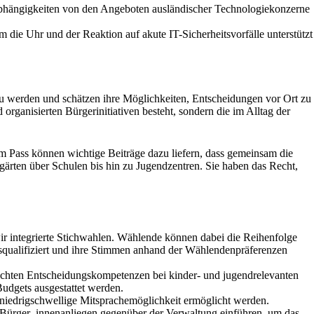
 Abhängigkeiten von den Angeboten ausländischer Technologiekonzerne
ie Uhr und der Reaktion auf akute IT-Sicherheitsvorfälle unterstützt
u werden und schätzen ihre Möglichkeiten, Entscheidungen vor Ort zu
rganisierten Bürgerinitiativen besteht, sondern die im Alltag der
m Pass können wichtige Beiträge dazu liefern, dass gemeinsam die
rten über Schulen bis hin zu Jugendzentren. Sie haben das Recht,
ir integrierte Stichwahlen. Wählende können dabei die Reihenfolge
squalifiziert und ihre Stimmen anhand der Wählendenpräferenzen
echten Entscheidungskompetenzen bei kinder- und jugendrelevanten
udgets ausgestattet werden.
 niedrigschwellige Mitsprachemöglichkeit ermöglicht werden.
 Bürger_innenanliegen gegenüber der Verwaltung einführen, um das