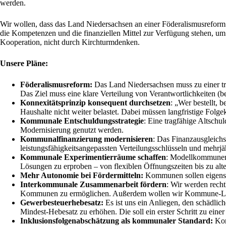
werden.
Wir wollen, dass das Land Niedersachsen an einer Föderalismusrefor
die Kompetenzen und die finanziellen Mittel zur Verfügung stehen, um
Kooperation, nicht durch Kirchturmdenken.
Unsere Pläne:
Föderalismusreform:
Das Land Niedersachsen muss zu einer tr
Das Ziel muss eine klare Verteilung von Verantwortlichkeiten (b
Konnexitätsprinzip konsequent durchsetzen
: „Wer bestellt,
Haushalte nicht weiter belastet. Dabei müssen langfristige Folge
Kommunale Entschuldungsstrategie
: Eine tragfähige Altschu
Modernisierung genutzt werden.
Kommunalfinanzierung modernisieren
: Das Finanzausgleichs
leistungsfähigkeitsangepassten Verteilungsschlüsseln und mehrjä
Kommunale Experimentierräume schaffen
: Modellkommunen 
Lösungen zu erproben – von flexiblen Öffnungszeiten bis zu al
Mehr Autonomie bei Fördermitteln:
Kommunen sollen eigenstän
Interkommunale Zusammenarbeit fördern
: Wir werden rec
Kommunen zu ermöglichen. Außerdem wollen wir Kommune-Land-P
Gewerbesteuerhebesatz:
Es ist uns ein Anliegen, den schädli
Mindest-Hebesatz zu erhöhen. Die soll ein erster Schritt zu ein
Inklusionsfolgenabschätzung als kommunaler Standard:
Kom