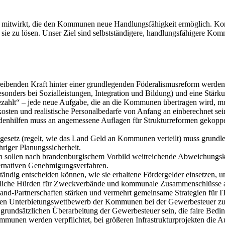
m mitwirkt, die den Kommunen neue Handlungsfähigkeit ermöglich. Ko
 sie zu lösen. Unser Ziel sind selbstständigere, handlungsfähigere Ko
eibenden Kraft hinter einer grundlegenden Föderalismusreform werde
esonders bei Sozialleistungen, Integration und Bildung) und eine Stärk
 bezahlt“ – jede neue Aufgabe, die an die Kommunen übertragen wird, mu
kosten und realistische Personalbedarfe von Anfang an einberechnet sei
ldenhilfen muss an angemessene Auflagen für Strukturreformen gekoppe
gesetz (regelt, wie das Land Geld an Kommunen verteilt) muss grundle
hriger Planungssicherheit.
sollen nach brandenburgischem Vorbild weitreichende Abweichungsko
ternativen Genehmigungsverfahren.
dig entscheiden können, wie sie erhaltene Fördergelder einsetzen, um 
htliche Hürden für Zweckverbände und kommunale Zusammenschlüsse a
artnerschaften stärken und vermehrt gemeinsame Strategien für IT, 
chen Unterbietungswettbewerb der Kommunen bei der Gewerbesteuer zu b
er grundsätzlichen Überarbeitung der Gewerbesteuer sein, die faire Bed
munen werden verpflichtet, bei größeren Infrastrukturprojekten die Au