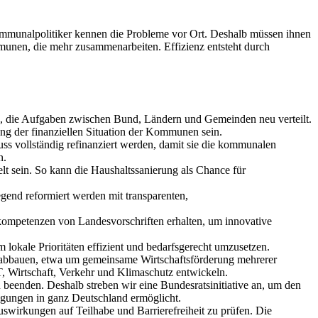
mmunalpolitiker kennen die Probleme vor Ort. Deshalb müssen ihnen
mmunen, die mehr zusammenarbeiten. Effizienz entsteht durch
n, die Aufgaben zwischen Bund, Ländern und Gemeinden neu verteilt.
ung der finanziellen Situation der Kommunen sein.
ss vollständig refinanziert werden, damit sie die kommunalen
n.
lt sein. So kann die Haushaltssanierung als Chance für
gend reformiert werden mit transparenten,
mpetenzen von Landesvorschriften erhalten, um innovative
lokale Prioritäten effizient und bedarfsgerecht umzusetzen.
bbauen, etwa um gemeinsame Wirtschaftsförderung mehrerer
Wirtschaft, Verkehr und Klimaschutz entwickeln.
eenden. Deshalb streben wir eine Bundesratsinitiative an, um den
ingungen in ganz Deutschland ermöglicht.
swirkungen auf Teilhabe und Barrierefreiheit zu prüfen. Die