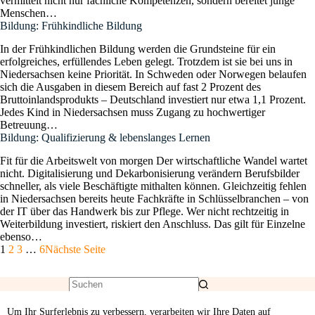
vermittelt nicht nur fachliche Kompetenzen, sondern bereitet junge
Menschen…
Bildung: Frühkindliche Bildung
In der Frühkindlichen Bildung werden die Grundsteine für ein
erfolgreiches, erfüllendes Leben gelegt. Trotzdem ist sie bei uns in
Niedersachsen keine Priorität. In Schweden oder Norwegen belaufen
sich die Ausgaben in diesem Bereich auf fast 2 Prozent des
Bruttoinlandsprodukts – Deutschland investiert nur etwa 1,1 Prozent.
Jedes Kind in Niedersachsen muss Zugang zu hochwertiger
Betreuung…
Bildung: Qualifizierung & lebenslanges Lernen
Fit für die Arbeitswelt von morgen Der wirtschaftliche Wandel wartet
nicht. Digitalisierung und Dekarbonisierung verändern Berufsbilder
schneller, als viele Beschäftigte mithalten können. Gleichzeitig fehlen
in Niedersachsen bereits heute Fachkräfte in Schlüsselbranchen – von
der IT über das Handwerk bis zur Pflege. Wer nicht rechtzeitig in
Weiterbildung investiert, riskiert den Anschluss. Das gilt für Einzelne
ebenso…
1
2
3
…
6
Nächste Seite
Um Ihr Surferlebnis zu verbessern, verarbeiten wir Ihre Daten auf