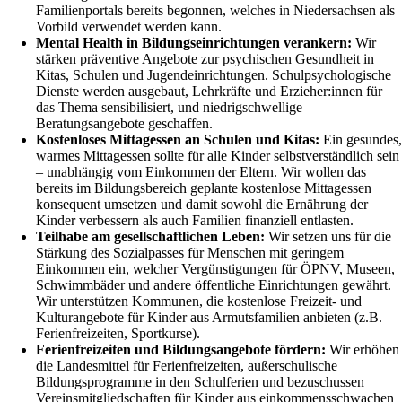
Familienportals bereits begonnen, welches in Niedersachsen als
Vorbild verwendet werden kann.
Mental Health in Bildungseinrichtungen verankern:
Wir
stärken präventive Angebote zur psychischen Gesundheit in
Kitas, Schulen und Jugendeinrichtungen. Schulpsychologische
Dienste werden ausgebaut, Lehrkräfte und Erzieher:innen für
das Thema sensibilisiert, und niedrigschwellige
Beratungsangebote geschaffen.
Kostenloses Mittagessen an Schulen und Kitas:
Ein gesundes,
warmes Mittagessen sollte für alle Kinder selbstverständlich sein
– unabhängig vom Einkommen der Eltern. Wir wollen das
bereits im Bildungsbereich geplante kostenlose Mittagessen
konsequent umsetzen und damit sowohl die Ernährung der
Kinder verbessern als auch Familien finanziell entlasten.
Teilhabe am gesellschaftlichen Leben:
Wir setzen uns für die
Stärkung des Sozialpasses für Menschen mit geringem
Einkommen ein, welcher Vergünstigungen für ÖPNV, Museen,
Schwimmbäder und andere öffentliche Einrichtungen gewährt.
Wir unterstützen Kommunen, die kostenlose Freizeit- und
Kulturangebote für Kinder aus Armutsfamilien anbieten (z.B.
Ferienfreizeiten, Sportkurse).
Ferienfreizeiten und Bildungsangebote fördern:
Wir erhöhen
die Landesmittel für Ferienfreizeiten, außerschulische
Bildungsprogramme in den Schulferien und bezuschussen
Vereinsmitgliedschaften für Kinder aus einkommensschwachen