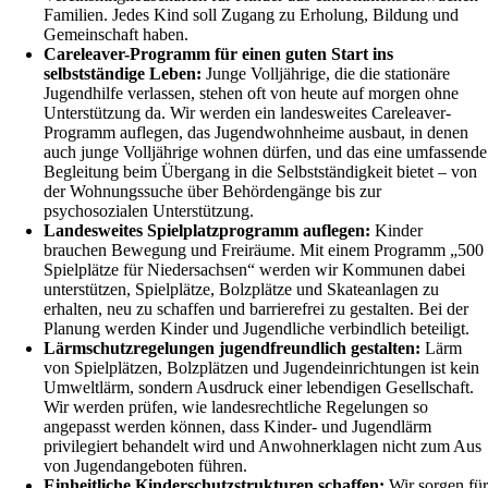
Familien. Jedes Kind soll Zugang zu Erholung, Bildung und
Gemeinschaft haben.
Careleaver-Programm für einen guten Start ins
selbstständige Leben:
Junge Volljährige, die die stationäre
Jugendhilfe verlassen, stehen oft von heute auf morgen ohne
Unterstützung da. Wir werden ein landesweites Careleaver-
Programm auflegen, das Jugendwohnheime ausbaut, in denen
auch junge Volljährige wohnen dürfen, und das eine umfassende
Begleitung beim Übergang in die Selbstständigkeit bietet – von
der Wohnungssuche über Behördengänge bis zur
psychosozialen Unterstützung.
Landesweites Spielplatzprogramm auflegen:
Kinder
brauchen Bewegung und Freiräume. Mit einem Programm „500
Spielplätze für Niedersachsen“ werden wir Kommunen dabei
unterstützen, Spielplätze, Bolzplätze und Skateanlagen zu
erhalten, neu zu schaffen und barrierefrei zu gestalten. Bei der
Planung werden Kinder und Jugendliche verbindlich beteiligt.
Lärmschutzregelungen jugendfreundlich gestalten:
Lärm
von Spielplätzen, Bolzplätzen und Jugendeinrichtungen ist kein
Umweltlärm, sondern Ausdruck einer lebendigen Gesellschaft.
Wir werden prüfen, wie landesrechtliche Regelungen so
angepasst werden können, dass Kinder- und Jugendlärm
privilegiert behandelt wird und Anwohnerklagen nicht zum Aus
von Jugendangeboten führen.
Einheitliche Kinderschutzstrukturen schaffen:
Wir sorgen für