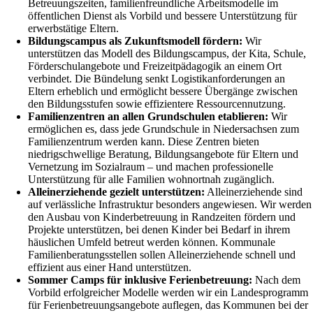
Betreuungszeiten, familienfreundliche Arbeitsmodelle im
öffentlichen Dienst als Vorbild und bessere Unterstützung für
erwerbstätige Eltern.
Bildungscampus als Zukunftsmodell fördern:
Wir
unterstützen das Modell des Bildungscampus, der Kita, Schule,
Förderschulangebote und Freizeitpädagogik an einem Ort
verbindet. Die Bündelung senkt Logistikanforderungen an
Eltern erheblich und ermöglicht bessere Übergänge zwischen
den Bildungsstufen sowie effizientere Ressourcennutzung.
Familienzentren an allen Grundschulen etablieren:
Wir
ermöglichen es, dass jede Grundschule in Niedersachsen zum
Familienzentrum werden kann. Diese Zentren bieten
niedrigschwellige Beratung, Bildungsangebote für Eltern und
Vernetzung im Sozialraum – und machen professionelle
Unterstützung für alle Familien wohnortnah zugänglich.
Alleinerziehende gezielt unterstützen:
Alleinerziehende sind
auf verlässliche Infrastruktur besonders angewiesen. Wir werden
den Ausbau von Kinderbetreuung in Randzeiten fördern und
Projekte unterstützen, bei denen Kinder bei Bedarf in ihrem
häuslichen Umfeld betreut werden können. Kommunale
Familienberatungsstellen sollen Alleinerziehende schnell und
effizient aus einer Hand unterstützen.
Sommer Camps für inklusive Ferienbetreuung:
Nach dem
Vorbild erfolgreicher Modelle werden wir ein Landesprogramm
für Ferienbetreuungsangebote auflegen, das Kommunen bei der