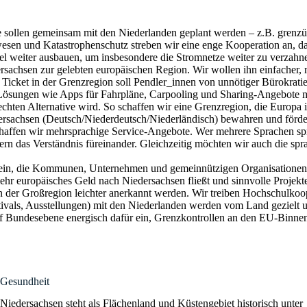
te sollen gemeinsam mit den Niederlanden geplant werden – z.B. grenz
sen und Katastrophenschutz streben wir eine enge Kooperation an, dam
 weiter ausbauen, um insbesondere die Stromnetze weiter zu verzahne
sachsen zur gelebten europäischen Region. Wir wollen ihn einfacher, 
icket in der Grenzregion soll Pendler_innen von unnötiger Bürokratie
Lösungen wie Apps für Fahrpläne, Carpooling und Sharing-Angebote mac
ten Alternative wird. So schaffen wir eine Grenzregion, die Europa i
dersachsen (Deutsch/Niederdeutsch/Niederländisch) bewahren und förde
haffen wir mehrsprachige Service-Angebote. Wer mehrere Sprachen sprich
n das Verständnis füreinander. Gleichzeitig möchten wir auch die spra
e ein, die Kommunen, Unternehmen und gemeinnützigen Organisationen 
ehr europäisches Geld nach Niedersachsen fließt und sinnvolle Projekte
n der Großregion leichter anerkannt werden. Wir treiben Hochschulkoo
tivals, Ausstellungen) mit den Niederlanden werden vom Land gezielt 
f Bundesebene energisch dafür ein, Grenzkontrollen an den EU-Binne
Gesundheit
Niedersachsen steht als Flächenland und Küstengebiet historisch unter