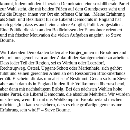
kommt, indem mit den Liberalen Demokraten eine sozialliberale Partei
zur Wahl steht, die mit beiden Füßen auf dem Grundgesetz steht und
für die Bürger_innen vor Ort ein offenes Ohr hat. „Meine Erfahrung
als Stadt- und Bezirksrat für die Liberal Democrats in England hat
mich gelehrt, dass es auch eine andere Art gibt, Politik zu gestalten.
Eine Politik, die sich an den Bedürfnissen der Einwohner orientiert
und mit frischer Motivation die vielen Aufgaben angeht“, so Steve
Bourne.
Wir Liberalen Demokraten laden alle Bürger_innen in Brookmerland
ein, mit uns gemeinsam an der Zukunft der Samtgemeinde zu arbeiten.
Dass jeder Teil der Region, sei es Wirdum oder Leezdorf,
Rechtsupweg, Osteel, Upgant-Schott oder Marienhafe, sich gehört
fühlt und seinen gerechten Anteil an den Ressourcen Brookmerlands
erhält. Erscheint dir das unrealistisch? Bestimmt. Genau so kam Steve
aber auch damals in England in den Rat: Vollkommen überraschend,
aber dann mit nachhaltigem Erfolg. Bei den nächsten Wahlen holte
seine Partei, die Liberal Democrats, die absolute Mehrheit. Wir würden
uns freuen, wenn Ihr mit uns Wahlkampf in Brookmerland machen
möchtet. „Ich kann versichern, dass es eine großartige gemeinsame
Erfahrung sein wird!“ – Steve Bourne.