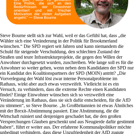
Steve Bourne stellt sich zur Wahl, weil er das Gefühl hat, dass „die
Wähler sich eine Veränderung in der Politik für Brookmerland
wünschen.“ Die SPD regiert seit Jahren und kann niemandem die
Schuld für steigende Verschuldung, den schlechten Zustand der
Straßen und teure Infrastrukturprojekte, die gegen den Willen der
Anwohner durchgesetzt wurden, zuschreiben. Wie lange soll es für die
Anwohner so weiter gehen, wenn neben dem Kandidaten der SPD nur
ein Kandidat des Koalitionspartners der SPD (MOIN) antritt? „Die
Vorverlegung der Wahl löst zwar interne Personalprobleme im
Rathaus, wirkt aber auch etwas verzweifelt. Vielleicht ist es ein
Versuch, zu verhindern, dass die extreme Rechte einen Kandidaten
findet? Einige Einwohner wünschen sich so verzweifelt eine
Veränderung im Rathaus, dass sie sich dafür entscheiden, für die AfD
zu stimmen“, so Steve Bourne. „In Großbritannien ist etwas Ähnliches
mit der Brexit-Abstimmung passiert. Eine Abstimmung, die die
Wirtschaft ruiniert und denjenigen geschadet hat, die den großen
Versprechungen Glauben geschenkt und aus Neugierde dafür gestimmt
haben“, führt er weiter aus. Der erfahrene Kommunalpolitiker möchte
unbedingt verhindern, dass diese Unzufriedenheit der AfD zugute